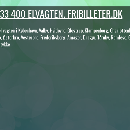
 333 400 ELVAGTEN. FRIBILLETER.DK
agten i København, Valby, Hvidovre, Glostrup, Klampenborg, Charlottenlun
o, Østerbro, Vesterbro, Frederiksberg, Amager, Dragør, Tårnby, Ramløse, G
stykke