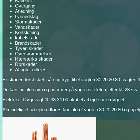
Kabelfejl
Overgang
Afledning
Lynnedslag
Stormskader
Vandskader
Kortslutning
kabelskader
Brandskader
Tyveri skader
Oversvømmelser
Hærværks skader
Rørskader
Affugter udlejes
Er skaden først sket, så ring trygt til el-vagten 80 20 20 80. vagt
Du kan indtale navn og nummer på vagtens telefon, efter kl. 23 svarer
Elektriker Døgnvagt 40 33 34 00 akut el arbejde hele døgnet
Almindelig el-arbejde udføres kontakt el-vagten 80 20 20 80 og hjæ