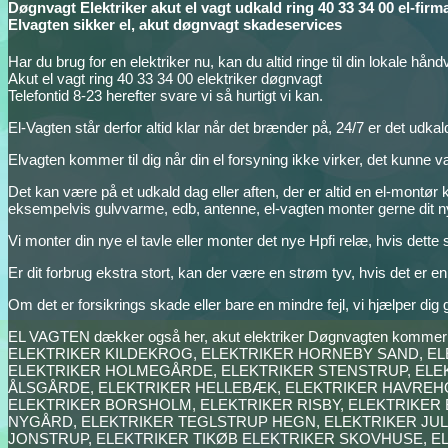
Døgnvagt Elektriker akut el vagt udkald ring 40 33 34 00 el-firm
Elvagten sikker el, akut døgnvagt skadeservices
Har du brug for en elektriker nu, kan du altid ringe til din lokale hån
Akut el vagt ring 40 33 34 00 elektriker døgnvagt
Telefontid 8-23 herefter svare vi så hurtigt vi kan.
El-Vagten står derfor altid klar når det brænder på, 24/7 er det udkal
Elvagten kommer til dig når din el forsyning ikke virker, det kunne vær
Det kan være på et udkald dag eller aften, der er altid en el-montør kla
eksempelvis gulvvarme, edb, antenne, el-vagten monter gerne dit ny
Vi monter din nye el tavle eller monter det nye Hpfi relæ, hvis dette 
Er dit forbrug ekstra stort, kan der være en strøm tyv, hvis det er en
Om det er forsikrings skade eller bare en mindre fejl, vi hjælper dig
EL VAGTEN dækker også her, akut elektriker Døgnvagten kommer t
ELEKTRIKER KILDEKROG, ELEKTRIKER HORNEBY SAND, E
ELEKTRIKER HOLMEGÅRDE, ELEKTRIKER STENSTRUP, ELEK
ÅLSGÅRDE, ELEKTRIKER HELLEBÆK, ELEKTRIKER HAVREHO
ELEKTRIKER BORSHOLM, ELEKTRIKER RISBY, ELEKTRIKER
NYGÅRD, ELEKTRIKER TEGLSTRUP HEGN, ELEKTRIKER JUL
JONSTRUP, ELEKTRIKER TIKØB ELEKTRIKER SKOVHUSE, E