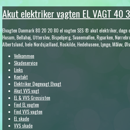
Akut elektriker vagten EL VAGT 40
Elvagten Danmark 80 20 20 80 el vagten SES ® akut elektriker, døgn el v
Husum, Bellahøj, Utterslev, Bispebjerg, Svanemøllen, Ryparken, Nørrebr
Albertslund, hele Nordsjælland, Roskilde, Hedehusene, Lynge, Måløv, Øl
Velkommen
Skadeservice
Links
Kontakt
Elektriker Døgnvagt Elvagt
Akut VVS vagt
EL & VVS Grossisten
Find EL vagten
Find VVS vagten
EL skade
VVS skade