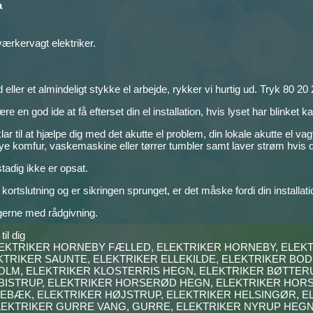
a
dværkervagt elektriker.
d eller et almindeligt stykke el arbejde, rykker vi hurtig ud. Tryk 80 20
e en god ide at få efterset din el installation, hvis lyset har blinket 
r til at hjælpe dig med det akutte el problem, din lokale akutte el vagt,
e komfur, vaskemaskine eller tørrer tumbler samt laver strøm hvis de
stadig ikke er opsat.
 kortslutning og er sikringen sprunget, er det måske fordi din installati
 gerne med rådgivning.
il dig
LEKTRIKER HORNEBY FÆLLED, ELEKTRIKER HORNEBY, ELE
TRIKER SAUNTE, ELEKTRIKER ELLEKILDE, ELEKTRIKER BOD
LM, ELEKTRIKER KLOSTERRIS HEGN, ELEKTRIKER BØTTERUP
 BISTRUP, ELEKTRIKER HORSERØD HEGN, ELEKTRIKER HOR
EBÆK, ELEKTRIKER HØJSTRUP, ELEKTRIKER HELSINGØR, EL
LEKTRIKER GURRE VANG, GURRE, ELEKTRIKER NYRUP HEGN