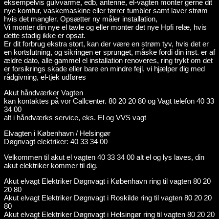
eksempelvis gulvvarme, edb, antenne, el-vagten monter gerne dit
nye komfur, vaskemaskine eller tørrer tumbler samt laver strøm
hvis det mangler. Opsætter ny måler installation,
Vi monter din nye el tavle og eller monter det nye Hpfi relæ, hvis
dette stadig ikke er opsat.
Er dit forbrug ekstra stort, kan der være en strøm tyv, hvis det er
en kortslutning, og sikringen er sprunget, måske fordi din inst. er af
ældre dato, alle gammel el installation renoveres, ring trykt om det
er forsikrings skade eller bare en mindre fejl, vi hjælper dig med
rådgivning, el-tjek udføres
Akut håndværker Vagten
kan kontaktes på vor Callcenter. 80 20 20 80 og Vagt telefon 40 33
34 00
alt i håndværks service, eks. El og VVS vagt
Elvagten i København / Helsingør
Døgnvagt elektriker: 40 33 34 00
Velkommen til akut el vagten 40 33 34 00 alt el og lys laves, din
akut elektriker kommer til dig.
Akut elvagt Elektriker Døgnvagt i København ring til vagten 80 20
20 80
Akut elvagt Elektriker Døgnvagt i Roskilde ring til vagten 80 20 20
80
Akut elvagt Elektriker Døgnvagt i Helsingør ring til vagten 80 20 20