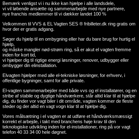
Bemærk venligst vi i nu ikke kan hjælpe i alle landsdele,
vi vil løbende ansætte og sammenarbejde med nye partnere,
nye franchis medlemmer til vi dækker landet 100 %
Velkommen til VVS & EL Vagten SES ® fribilleter.dk ring gratis om
hvor der er gratis adgang.
Søger du hjælp til en ombygning eller har du bare brug for hurtig el
hjælp,
og måske mangler nød-strøm ring, så er akut el vagten fremme
inden for kort tid,
vi hjælper dig til rigtige energi løsninger, renover, udbygger eller
ombygger din elinstallation.
Elvagten hjælper med alle el-tekniske løsninger, for erhverv, i
offentlige bygninger, samt for alle private.
El-vagten sammenarbejder med både vvs og el installatører, og en
stribe af stabile og dygtige håndværkere, står altid klar til at hjælpe
dig, du finder vor vagt biler i dit område, vagten kommer de fleste
steder og der altid en vagt vogn klar til at hjælpe dig.
Vores målsætning i el vagten er at udføre et håndværksmæssigt
korrekt el arbejde, i takt med branchens høje krav til den
teknologiske udvikling inden for el-installationer, ring på vor vagt
telefon 40 33 34 00 hele døgnet.