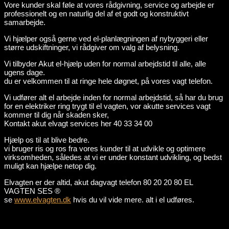
Vore kunder skal føle at vores rådgivning, service og arbejde er
professionelt og en naturlig del af et godt og konstruktivt
samarbejde.
Vi hjælper også gerne ved el-planlægningen af nybyggeri eller
større udskiftninger, vi rådgiver om valg af belysning.
Vi tilbyder Akut el-hjælp uden for normal arbejdstid til alle, alle
ugens dage.
du er velkommen til at ringe hele døgnet, på vores vagt telefon.
Vi udfører alt el arbejde inden for normal arbejdstid, så har du brug
for en elektriker ring trygt til el vagten, vor akutte services vagt
kommer til dig når skaden sker,
Kontakt akut elvagt services her 40 33 34 00
Hjælp os til at blive bedre.
vi bruger ris og ros fra vores kunder til at udvikle og optimere
virksomheden, således at vi er under konstant udvikling, og bedst
muligt kan hjælpe netop dig.
Elvagten er der altid, akut dagvagt telefon 80 20 20 80 EL
VAGTEN SES ®
se
www.elvagten.dk
hvis du vil vide mere. alt i el udføres.