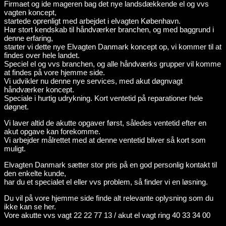
Firmaet og ide mageren bag det nye landsdækkende el og vvs
vagten koncept,
startede oprenligt med arbejdet i elvagten København.
Har stort kendskab til håndværker branchen, og med baggrund i
denne erfaring,
starter vi dette nye Elvagten Danmark koncept op, vi kommer til at
findes over hele landet.
Speciel el og vvs branchen, og alle håndværks grupper vil komme
at findes på vore hjemme side.
Vi udvikler nu denne nye services, med akut døgnvagt
håndværker koncept.
Speciale i hurtig udrykning. Kort ventetid på reparationer hele
døgnet.
Vi laver altid de akutte opgaver først, således ventetid efter en
akut opgave kan forekomme.
Vi arbejder målrettet med at denne ventetid bliver så kort som
muligt.
Elvagten Danmark sætter stor pris på en god personlig kontakt til
den enkelte kunde,
har du et specialet el eller vvs problem, så finder vi en løsning.
Du vil på vore hjemme side finde alt relevante oplysning som du
ikke kan se her.
Vore akutte vvs vagt 22 22 77 13 / akut el vagt ring 40 33 34 00