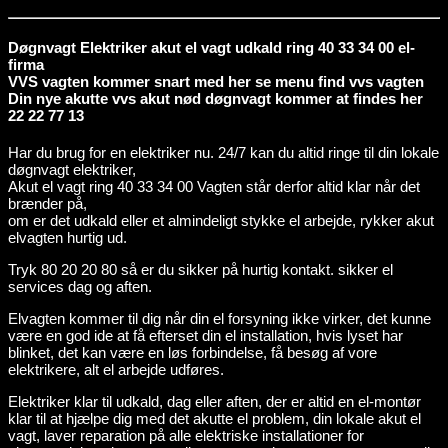
Døgnvagt Elektriker akut el vagt udkald ring 40 33 34 00 el-
firma
VVS vagten kommer snart med her se menu find vvs vagten
Din nye akutte vvs akut nød døgnvagt kommer at findes her
22 22 77 13
Har du brug for en elektriker nu. 24/7 kan du altid ringe til din lokale
døgnvagt elektriker,
Akut el vagt ring 40 33 34 00 Vagten står derfor altid klar når det
brænder på,
om er det udkald eller et almindeligt stykke el arbejde, rykker akut
elvagten hurtig ud.
Tryk 80 20 20 80 så er du sikker på hurtig kontakt. sikker el
services dag og aften.
Elvagten kommer til dig når din el forsyning ikke virker, det kunne
være en god ide at få efterset din el installation, hvis lyset har
blinket, det kan være en løs forbindelse, få besøg af vore
elektrikere, alt el arbejde udføres.
Elektriker klar til udkald, dag eller aften, der er altid en el-montør
klar til at hjælpe dig med det akutte el problem, din lokale akut el
vagt, laver reparation på alle elektriske installationer for